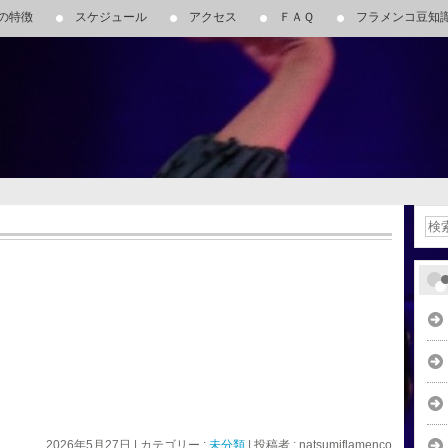
の特徴
スケジュール
アクセス
ＦＡＱ
フラメンコ豆知
TEL.
0586-59-1339
（教室問い合わせ専用
ＨＰ作成・ＳＥＯ対策などの勧誘電話、FAX
インのダンス、フラメンコを教えてい
〒491-0028 愛知県一宮市朝日１－５
た少人数レッスン！
2026年5月27日
|
カテゴリー :
未分類
|
投稿者 : natsumiflamenco