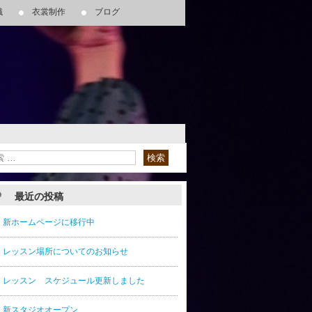
識
衣裳制作
ブログ
）
はお断りします。
－６（本部）
最近の投稿
新ホームページに移行中
レッスン場所についてのお知らせ
レッスン スケジュール更新しました
新スタジオオープン