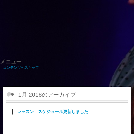
リリャスパスティアフラメンコ教室は一宮市にてスペインのダンス、フラメンコを教え
ています。幅広い年齢層の方が楽しめる！レベルに合わせた少人数レッスン！
TEL.
0586-59-1339
（教室問い合わせ専用）
ＨＰ作成・ＳＥＯ対策などの勧誘電話、FAXはお断りします。
〒491-0028 愛知県一宮市朝日１－５－６（本部）
メニュー
コンテンツへスキップ
トップ
›
2018年
›
01月
1月 2018
のアーカイブ
レッスン スケジュール更新しました
スケジュールのページを更新しました。
現在レッスンしている曲が分かるようになっています。